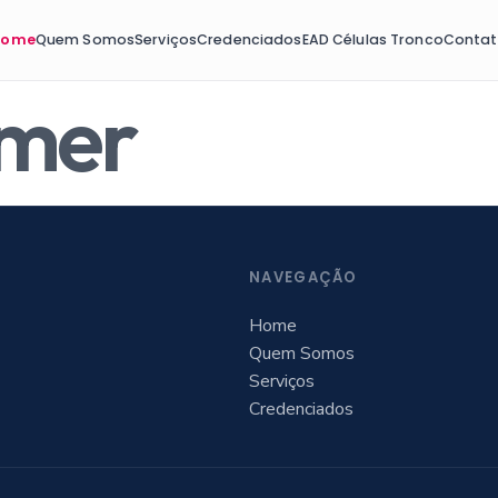
Home
Quem Somos
Serviços
Credenciados
EAD Células Tronco
Conta
umer
NAVEGAÇÃO
Home
Quem Somos
Serviços
Credenciados